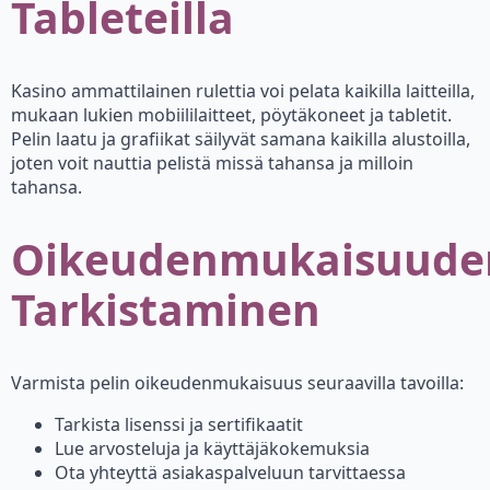
Tableteilla
Kasino ammattilainen rulettia voi pelata kaikilla laitteilla,
mukaan lukien mobiililaitteet, pöytäkoneet ja tabletit.
Pelin laatu ja grafiikat säilyvät samana kaikilla alustoilla,
joten voit nauttia pelistä missä tahansa ja milloin
tahansa.
Oikeudenmukaisuude
Tarkistaminen
Varmista pelin oikeudenmukaisuus seuraavilla tavoilla:
Tarkista lisenssi ja sertifikaatit
Lue arvosteluja ja käyttäjäkokemuksia
Ota yhteyttä asiakaspalveluun tarvittaessa