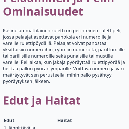
Ominaisuudet
Kasino ammattilainen ruletti on perinteinen rulettipeli,
jossa pelaajat asettavat panoksia eri numeroille ja
väreille rulettipöydällä. Pelaajat voivat panostaa
yksittäisiin numeroihin, ryhmiin numeroita, parittomiille
tai parillisille numeroille sekä punaisille tai mustille
väreille. Peli alkaa, kun jakaja pyöräyttää rulettipyörää ja
heittää pallon pyörän ympärille. Voittava numero ja väri
määräytyvät sen perusteella, mihin pallo pysähtyy
pyöräytyksen jälkeen.
Edut ja Haitat
Edut
Haitat
1. Jännittävä ja