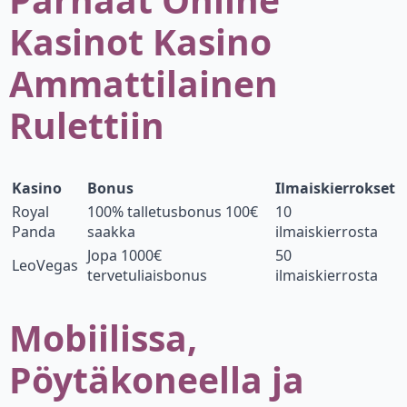
Kasinot Kasino
Ammattilainen
Rulettiin
Kasino
Bonus
Ilmaiskierrokset
Royal
100% talletusbonus 100€
10
Panda
saakka
ilmaiskierrosta
Jopa 1000€
50
LeoVegas
tervetuliaisbonus
ilmaiskierrosta
Mobiilissa,
Pöytäkoneella ja