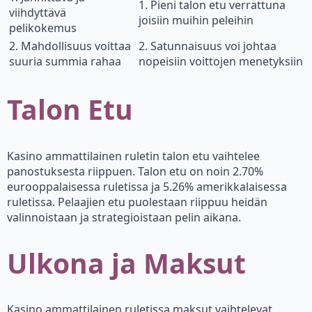
1. Pieni talon etu verrattuna
viihdyttävä
joisiin muihin peleihin
pelikokemus
2. Mahdollisuus voittaa
2. Satunnaisuus voi johtaa
suuria summia rahaa
nopeisiin voittojen menetyksiin
Talon Etu
Kasino ammattilainen ruletin talon etu vaihtelee
panostuksesta riippuen. Talon etu on noin 2.70%
eurooppalaisessa ruletissa ja 5.26% amerikkalaisessa
ruletissa. Pelaajien etu puolestaan riippuu heidän
valinnoistaan ja strategioistaan pelin aikana.
Ulkona ja Maksut
Kasino ammattilainen ruletissa maksut vaihtelevat