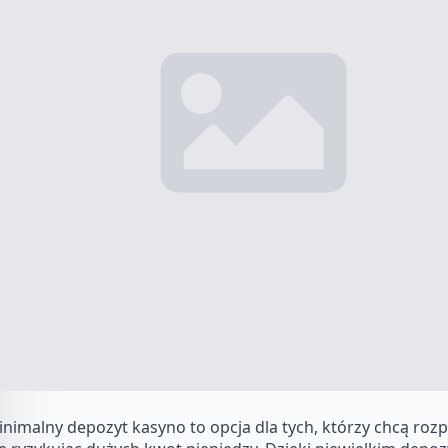
nimalny depozyt kasyno to opcja dla tych, którzy chcą roz