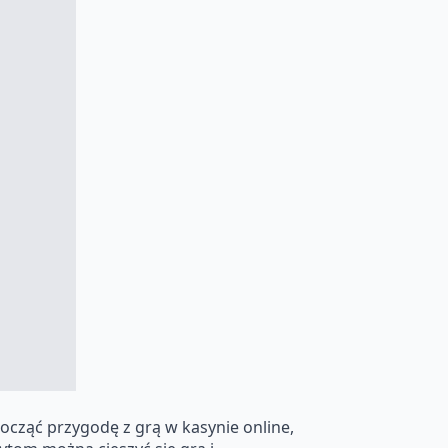
począć przygodę z grą w kasynie online,