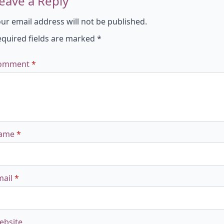
eave a Reply
ur email address will not be published.
equired fields are marked
*
omment
*
ame
*
mail
*
ebsite