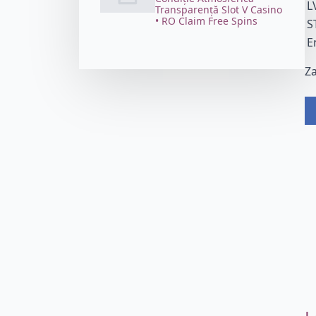
L
Transparență Slot V Casino
• RO Claim Free Spins
S
E
Za