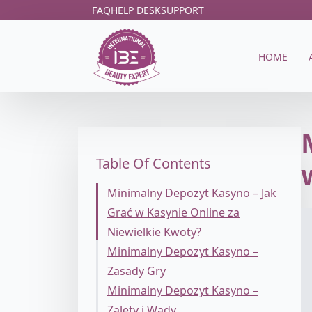
FAQ
HELP DESK
SUPPORT
HOME
Table Of Contents
Minimalny Depozyt Kasyno – Jak
Grać w Kasynie Online za
Niewielkie Kwoty?
Minimalny Depozyt Kasyno –
Zasady Gry
Minimalny Depozyt Kasyno –
Zalety i Wady