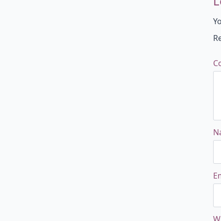
L
Yo
R
C
N
E
W