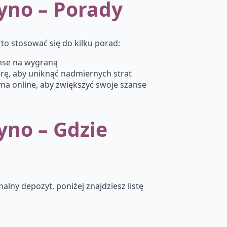
yno – Porady
o stosować się do kilku porad:
anse na wygraną
grę, aby uniknąć nadmiernych strat
na online, aby zwiększyć swoje szanse
yno – Gdzie
alny depozyt, poniżej znajdziesz listę