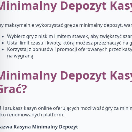
Minimalny Depozyt Kas
y maksymalnie wykorzystać grę za minimalny depozyt, wart
Wybierz gry z niskim limitem stawek, aby zwiększyć sz
Ustal limit czasu i kwoty, którą możesz przeznaczyć na 
Korzystaj z bonusów i promocji oferowanych przez kasy
na wygraną
Minimalny Depozyt Kas
Grać?
śli szukasz kasyn online oferujących możliwość gry za minim
ilku renomowanych platform:
azwa Kasyna
Minimalny Depozyt