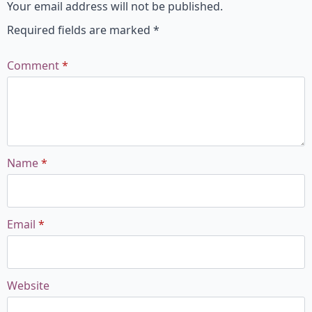
Your email address will not be published.
Required fields are marked
*
Comment
*
Name
*
Email
*
Website