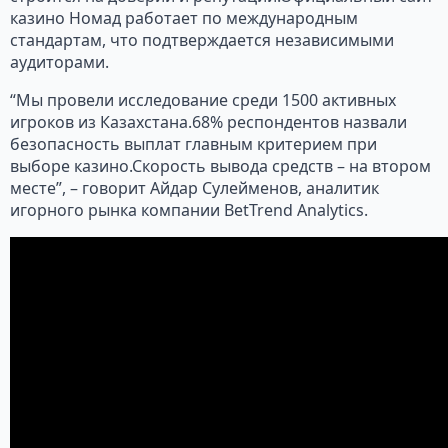
казино Номад работает по международным
стандартам, что подтверждается независимыми
аудиторами.
“Мы провели исследование среди 1500 активных
игроков из Казахстана.68% респондентов назвали
безопасность выплат главным критерием при
выборе казино.Скорость вывода средств – на втором
месте”, – говорит Айдар Сулейменов, аналитик
игорного рынка компании BetTrend Analytics.