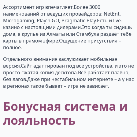
Ассортимент игр впечатляет.Более 3000
наименований от ведущих провайдеров: NetEnt,
Microgaming, Play’n GO, Pragmatic Play.Есть и live-
казино с настоящими дилерами.Это когда ты сидишь
дома, а крупье из Алматы или Стамбула раздаёт тебе
карты в прямом эфире.Ощущение присутствия –
полное.
Отдельного внимания заслуживает мобильная
версия.Сайт адаптирован под все устройства, и это не
просто сжатая копия десктопа.Всё работает плавно,
без лагов.Даже при нестабильном интернете – а у нас
в регионах такое бывает – игра не зависает.
Бонусная система и
лояльность