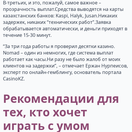
В-третьих, и это, пожалуй, самое важное –
прозрачность выплат.Средства выводятся на карты
казахстанских банков: Kaspi, Halyk, Jusan.Никаких
задержек, никаких “технических работ”.Заявка
обрабатывается автоматически, и деньги приходят в
течение 15-30 минут.
“За три года работы я проверил десятки казино.
Nomad – один из немногих, где система выплат
работает как часы.Ни разу не было жалоб от моих
клиентов на задержки”, – отмечает Ержан Нурпеисов,
эксперт по онлайн-гемблингу, основатель портала
CasinoKZ.
Рекомендации для
тех, кто хочет
играть с умом