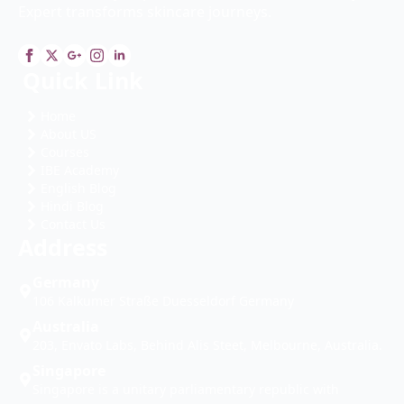
Expert transforms skincare journeys.
Quick Link
Home
About US
Courses
IBE Academy
English Blog
Hindi Blog
Contact Us
Address
Germany
106 Kalkumer Straße Duesseldorf Germany
Australia
203, Envato Labs, Behind Alis Steet, Melbourne, Australia.
Singapore
Singapore is a unitary parliamentary republic with