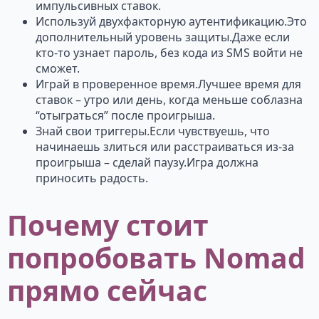
импульсивных ставок.
Используй двухфакторную аутентификацию.Это
дополнительный уровень защиты.Даже если
кто-то узнает пароль, без кода из SMS войти не
сможет.
Играй в проверенное время.Лучшее время для
ставок – утро или день, когда меньше соблазна
“отыграться” после проигрыша.
Знай свои триггеры.Если чувствуешь, что
начинаешь злиться или расстраиваться из-за
проигрыша – сделай паузу.Игра должна
приносить радость.
Почему стоит
попробовать Nomad
прямо сейчас