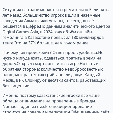
Ситуация в стране меняется стремительно.Если пять
лет назад большинство игроков шли в наземные
заведения Алматы или Астаны, то сегодня всё
решается в цифре.По данным аналитического центра
Digital Games Asia, в 2024 году объём онлайн-
гемблинга в Казахстане превысил 180 миллиардов
тенге.Это на 37% больше, чем годом ранее.
Почему так происходит? Ответ прост: удобство.Не
нужно никуда ехать, одеваться, тратить время на
дорогу.Открыл смартфон – и ты в игре.Но есть и
обратная сторона: количество недобросовестных
площадок растёт как грибы после дождя.Каждый
месяц в РК блокируют десятки сайтов, работающих
без лицензии.
Именно поэтому казахстанские игроки всё чаще
обращают внимание на проверенные бренды.
Nomad – один из них.Его позиционирование
строится на доверии и репутации.Официальный сайт