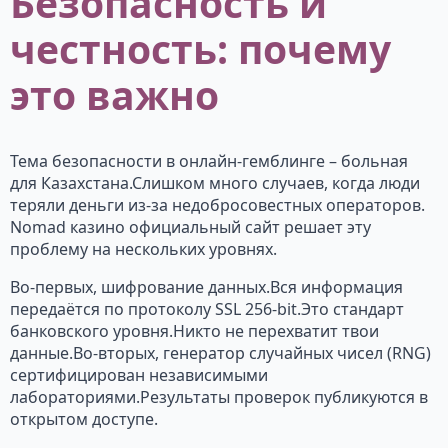
Безопасность и
честность: почему
это важно
Тема безопасности в онлайн-гемблинге – больная
для Казахстана.Слишком много случаев, когда люди
теряли деньги из-за недобросовестных операторов.
Nomad казино официальный сайт решает эту
проблему на нескольких уровнях.
Во-первых, шифрование данных.Вся информация
передаётся по протоколу SSL 256-bit.Это стандарт
банковского уровня.Никто не перехватит твои
данные.Во-вторых, генератор случайных чисел (RNG)
сертифицирован независимыми
лабораториями.Результаты проверок публикуются в
открытом доступе.