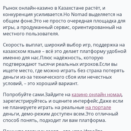
Рынок онлайн-казино в Казахстане растёт, и
конкуренция усиливается.Но Nomad выделяется на
общем фоне.Это не просто очередная площадка для
игры, а продуманный сервис, ориентированный на
местного пользователя.
Скорость выплат, широкий выбор игр, поддержка на
казахском языке – всё это делает платформу удобной
именно для нас.Плюс надёжность, которую
подтверждают тысячи реальных игроков.Если вы
ищете место, где можно играть без страха потерять
деньги из-за технического сбоя или нечестных
условий, – это хороший вариант.
Попробуйте сами.Зайдите на
казино онлайн номад
,
зарегистрируйтесь и оцените интерфейс.Даже если
не планируете играть на реальные
на портале
деньги, демо-режим доступен всем.Это отличный
способ понять, подходит ли вам платформа.