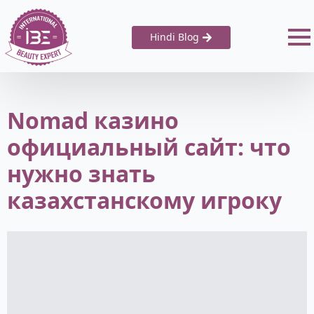
Hindi Blog
Nomad казино
официальный сайт: что
нужно знать
казахстанскому игроку