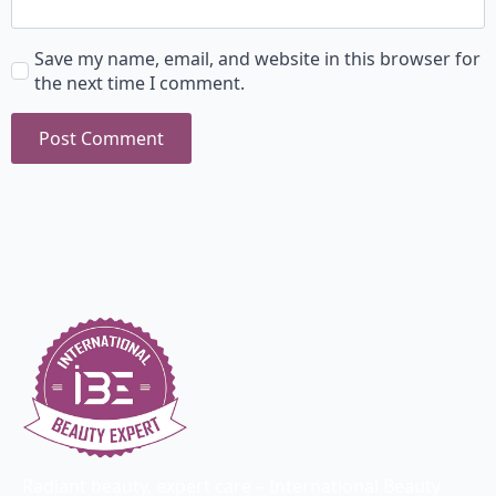
Save my name, email, and website in this browser for
the next time I comment.
Radiant beauty, expert care – International Beauty