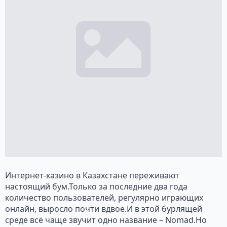
Интернет-казино в Казахстане переживают
настоящий бум.Только за последние два года
количество пользователей, регулярно играющих
онлайн, выросло почти вдвое.И в этой бурлящей
среде всё чаще звучит одно название – Nomad.Но