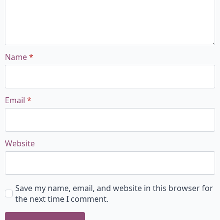
Name
*
Email
*
Website
Save my name, email, and website in this browser for
the next time I comment.