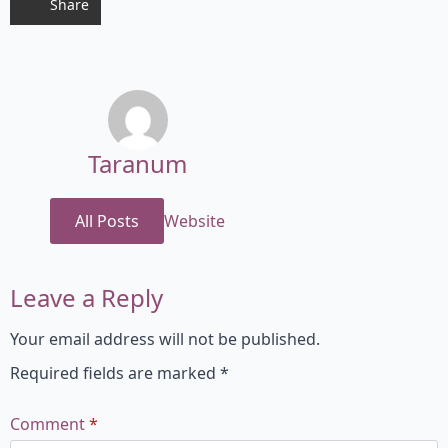
Share
Taranum
All Posts
Website
Leave a Reply
Your email address will not be published.
Required fields are marked
*
Comment
*