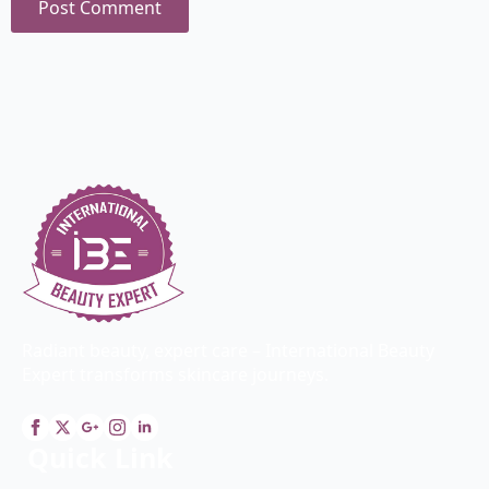
Radiant beauty, expert care – International Beauty
Expert transforms skincare journeys.
Quick Link