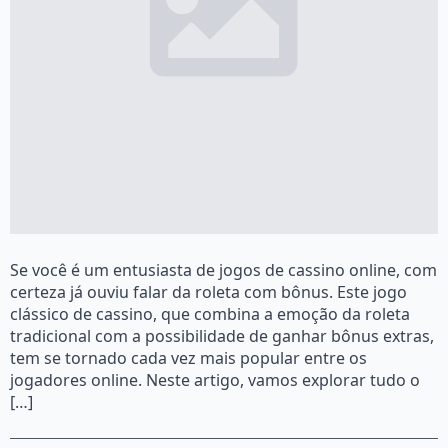
Se você é um entusiasta de jogos de cassino online, com
certeza já ouviu falar da roleta com bônus. Este jogo
clássico de cassino, que combina a emoção da roleta
tradicional com a possibilidade de ganhar bônus extras,
tem se tornado cada vez mais popular entre os
jogadores online. Neste artigo, vamos explorar tudo o
[…]